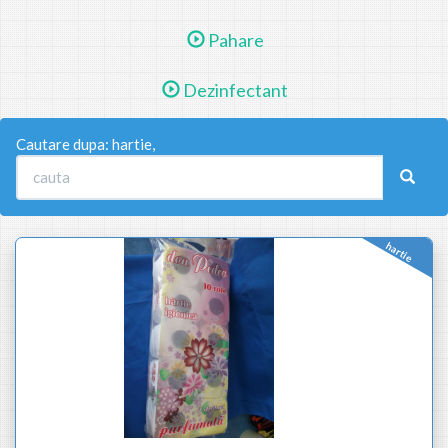
Pahare
Dezinfectant
Cautare dupa: hartie,
hartie